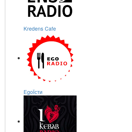
Kredens Cafe
EgoЇсти