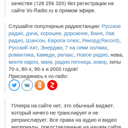
качестве (128 256 320) без регистрации на
сайте Vo-Radio.ru в прямом эфире.
Слушайте популярные радиостанции:
Русское
радио
,
дача
,
хорошее
,
дорожное
,
Ваня
,
Лав
радио
,
Шансон
,
Европа плюс
,
Рекорд(Record)
,
Русский Хит
,
Энерджи
,
7 на семи холмах
,
романтика
,
Камеди
,
релакс
,
Новое радио
, нова,
монте карло
,
маяк
,
радио пятница
,
юмор
, хиты
70-х, 80-х, 90-х и 2000 годов!
Присоединись к vo-radio:
Плеера на сайте нет, это обычный виджет,
который ничего не транслирует и не
ретранслирует. Все права на аудио и видео
материалы, представленные на нашем сайте