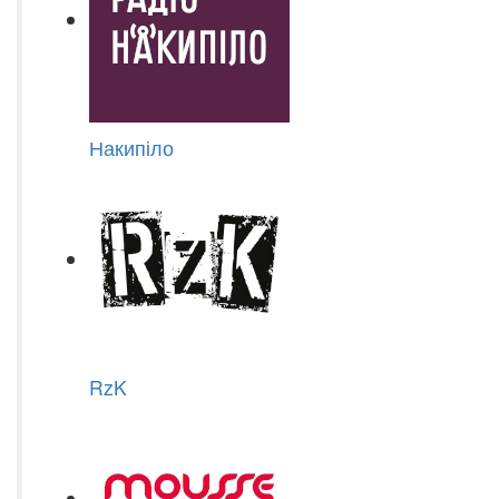
Накипіло
RzK