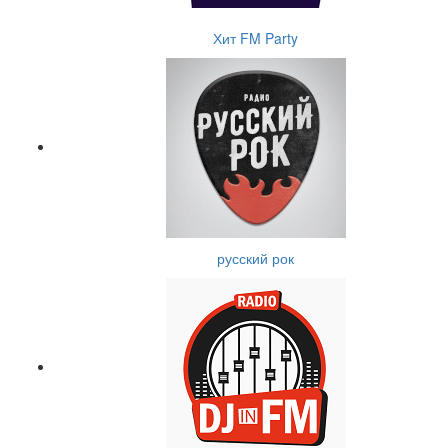
Хит FM Party
русский рок