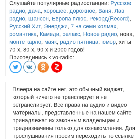
Слушайте популярные радиостанции:
Русское
радио
,
дача
,
хорошее
,
дорожное
,
Ваня
,
Лав
радио
,
Шансон
,
Европа плюс
,
Рекорд(Record)
,
Русский Хит
,
Энерджи
,
7 на семи холмах
,
романтика
,
Камеди
,
релакс
,
Новое радио
, нова,
монте карло
,
маяк
,
радио пятница
,
юмор
, хиты
70-х, 80-х, 90-х и 2000 годов!
Присоединись к vo-radio:
Плеера на сайте нет, это обычный виджет,
который ничего не транслирует и не
ретранслирует. Все права на аудио и видео
материалы, представленные на нашем сайте
принадлежат их законным владельцам и
предназначены только для ознакомления. Для
прослушивания просим переходить по ссылке