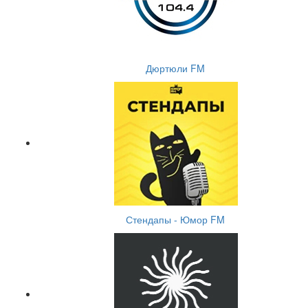
Дюртюли FM
Стендапы - Юмор FM