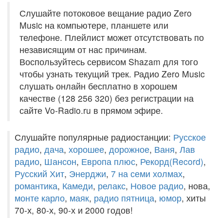
Слушайте потоковое вещание радио Zero
Music на компьютере, планшете или
телефоне. Плейлист может отсутствовать по
независящим от нас причинам.
Воспользуйтесь сервисом Shazam для того
чтобы узнать текущий трек. Радио Zero Music
слушать онлайн бесплатно в хорошем
качестве (128 256 320) без регистрации на
сайте Vo-Radio.ru в прямом эфире.
Слушайте популярные радиостанции:
Русское
радио
,
дача
,
хорошее
,
дорожное
,
Ваня
,
Лав
радио
,
Шансон
,
Европа плюс
,
Рекорд(Record)
,
Русский Хит
,
Энерджи
,
7 на семи холмах
,
романтика
,
Камеди
,
релакс
,
Новое радио
, нова,
монте карло
,
маяк
,
радио пятница
,
юмор
, хиты
70-х, 80-х, 90-х и 2000 годов!