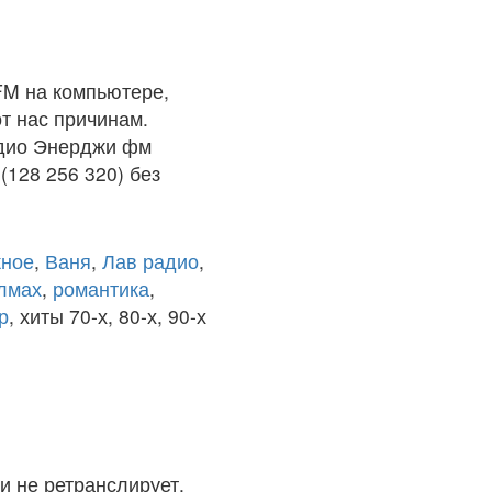
FM на компьютере,
т нас причинам.
адио Энерджи фм
128 256 320) без
ное
,
Ваня
,
Лав радио
,
олмах
,
романтика
,
р
, хиты 70-х, 80-х, 90-х
и не ретранслирует.