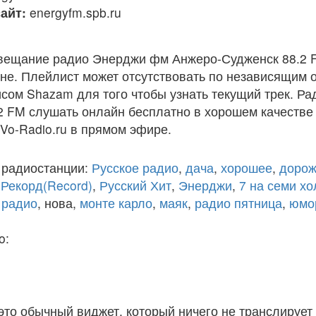
айт:
energyfm.spb.ru
вещание радио Энерджи фм Анжеро-Судженск 88.2 
е. Плейлист может отсутствовать по независящим о
исом Shazam для того чтобы узнать текущий трек. Р
 FM слушать онлайн бесплатно в хорошем качестве (
 Vo-Radio.ru в прямом эфире.
 радиостанции:
Русское радио
,
дача
,
хорошее
,
дорож
,
Рекорд(Record)
,
Русский Хит
,
Энерджи
,
7 на семи х
 радио
, нова,
монте карло
,
маяк
,
радио пятница
,
юмо
o:
 это обычный виджет, который ничего не транслирует 