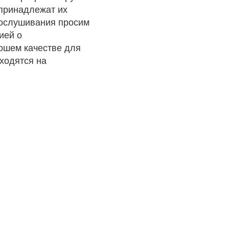
 принадлежат их
рослушивания просим
ией о
рошем качестве для
ходятся на