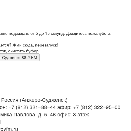
жно подождать от 5 до 15 секунд. Дождитесь пожалуйста.
ается? Жми сюда, перезапуск!
ток, очистить буфер.
жеро-Судженск 88.2 FM
Россия (Анжеро-Судженск)
н: +7 (812) 321‒88‒44 эфир: +7 (812) 322‒95‒00
мика Павлова, д. 5, 46 офис; 3 этаж
M
gyfm.ru