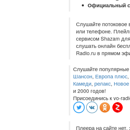
Официальный с
Слушайте потоковое 
или телефоне. Плейли
сервисом Shazam для 
слушать онлайн беспл
Radio.ru в прямом эф
Слушайте популярные
Шансон
,
Европа плюс
Камеди
,
релакс
,
Новое
и 2000 годов!
Присоединись к vo-radi
Плеера на сайте нет,