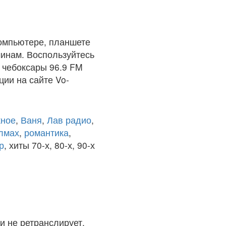
омпьютере, планшете
чинам. Воспользуйтесь
 чебоксары 96.9 FM
ции на сайте Vo-
ное
,
Ваня
,
Лав радио
,
олмах
,
романтика
,
р
, хиты 70-х, 80-х, 90-х
и не ретранслирует.