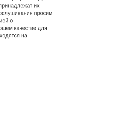
 принадлежат их
рослушивания просим
ией о
рошем качестве для
ходятся на