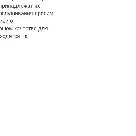
 принадлежат их
рослушивания просим
ией о
рошем качестве для
ходятся на