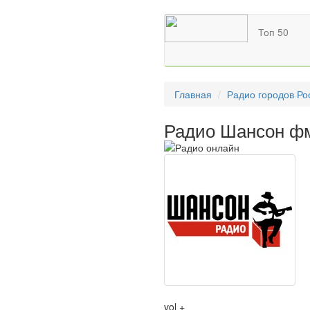
Топ 50
Главная
Радио городов Ро
Радио Шансон фм
vol +