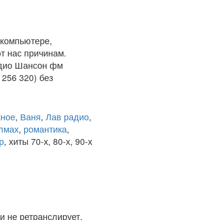
 компьютере,
т нас причинам.
адио Шансон фм
256 320) без
ное
,
Ваня
,
Лав радио
,
олмах
,
романтика
,
р
, хиты 70-х, 80-х, 90-х
и не ретранслирует.