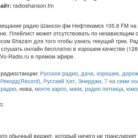
айт:
radioshanson.fm
вещание радио Шансон фм Нефтекамск 105.8 FM на
е. Плейлист может отсутствовать по независящим о
сом Shazam для того чтобы узнать текущий трек. Р
слушать онлайн бесплатно в хорошем качестве (128 
 Vo-Radio.ru в прямом эфире.
 радиостанции:
Русское радио
,
дача
,
хорошее
,
дорож
,
Рекорд(Record)
,
Русский Хит
,
Энерджи
,
7 на семи х
 радио
, нова,
монте карло
,
маяк
,
радио пятница
,
юмо
o:
 это обычный виджет, который ничего не транслирует 