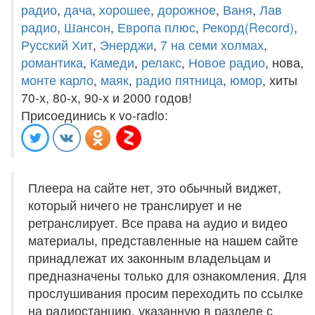
радио
,
дача
,
хорошее
,
дорожное
,
Ваня
,
Лав
радио
,
Шансон
,
Европа плюс
,
Рекорд(Record)
,
Русский Хит
,
Энерджи
,
7 на семи холмах
,
романтика
,
Камеди
,
релакс
,
Новое радио
, нова,
монте карло
,
маяк
,
радио пятница
,
юмор
, хиты
70-х, 80-х, 90-х и 2000 годов!
Присоединись к vo-radio:
Плеера на сайте нет, это обычный виджет,
который ничего не транслирует и не
ретранслирует. Все права на аудио и видео
материалы, представленные на нашем сайте
принадлежат их законным владельцам и
предназначены только для ознакомления. Для
прослушивания просим переходить по ссылке
на радиостанцию, указанную в разделе с