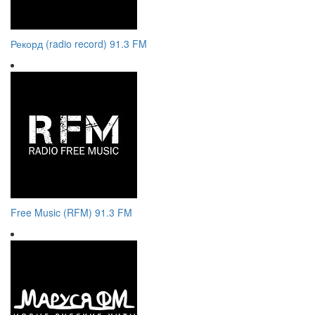
Рекорд (radio record) 91.3 FM
Free Music (RFM) 91.3 FM