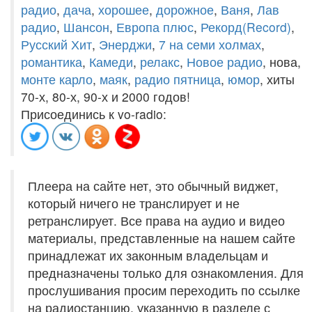
радио
,
дача
,
хорошее
,
дорожное
,
Ваня
,
Лав
радио
,
Шансон
,
Европа плюс
,
Рекорд(Record)
,
Русский Хит
,
Энерджи
,
7 на семи холмах
,
романтика
,
Камеди
,
релакс
,
Новое радио
, нова,
монте карло
,
маяк
,
радио пятница
,
юмор
, хиты
70-х, 80-х, 90-х и 2000 годов!
Присоединись к vo-radio:
Плеера на сайте нет, это обычный виджет,
который ничего не транслирует и не
ретранслирует. Все права на аудио и видео
материалы, представленные на нашем сайте
принадлежат их законным владельцам и
предназначены только для ознакомления. Для
прослушивания просим переходить по ссылке
на радиостанцию, указанную в разделе с