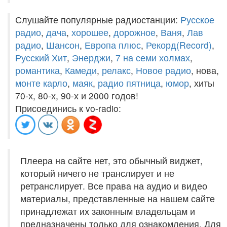
Слушайте популярные радиостанции:
Русское
радио
,
дача
,
хорошее
,
дорожное
,
Ваня
,
Лав
радио
,
Шансон
,
Европа плюс
,
Рекорд(Record)
,
Русский Хит
,
Энерджи
,
7 на семи холмах
,
романтика
,
Камеди
,
релакс
,
Новое радио
, нова,
монте карло
,
маяк
,
радио пятница
,
юмор
, хиты
70-х, 80-х, 90-х и 2000 годов!
Присоединись к vo-radio:
Плеера на сайте нет, это обычный виджет,
который ничего не транслирует и не
ретранслирует. Все права на аудио и видео
материалы, представленные на нашем сайте
принадлежат их законным владельцам и
предназначены только для ознакомления. Для