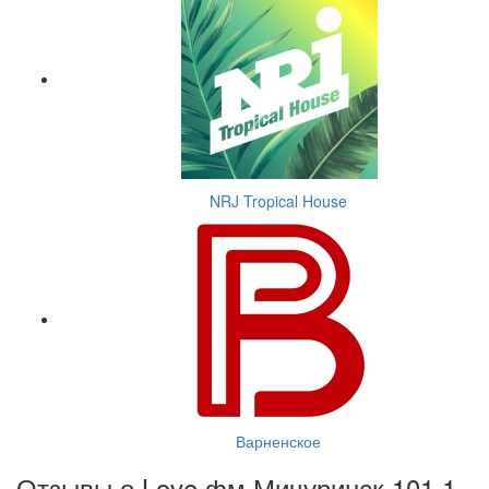
NRJ Tropical House
Варненское
Отзывы о Love фм Мичуринск 101.1