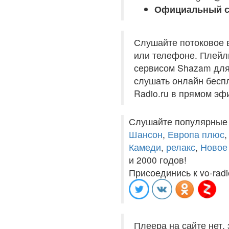
Официальный с
Слушайте потоковое 
или телефоне. Плейли
сервисом Shazam для 
слушать онлайн беспл
Radio.ru в прямом эф
Слушайте популярные
Шансон
,
Европа плюс
Камеди
,
релакс
,
Новое
и 2000 годов!
Присоединись к vo-radi
Плеера на сайте нет,