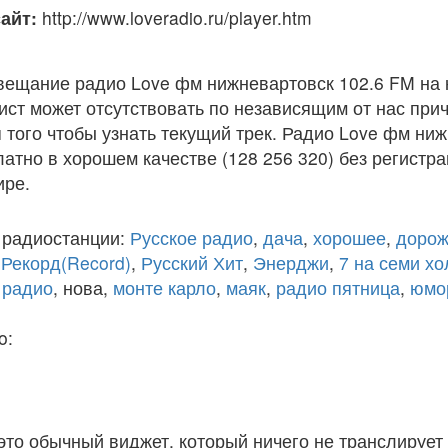
айт:
http://www.loveradio.ru/player.htm
вещание радио Love фм нижневартовск 102.6 FM на
ст может отсутствовать по независящим от нас при
того чтобы узнать текущий трек. Радио Love фм ни
атно в хорошем качестве (128 256 320) без регистра
ире.
 радиостанции:
Русское радио
,
дача
,
хорошее
,
дорож
,
Рекорд(Record)
,
Русский Хит
,
Энерджи
,
7 на семи х
 радио
, нова,
монте карло
,
маяк
,
радио пятница
,
юмо
o:
 это обычный виджет, который ничего не транслирует 