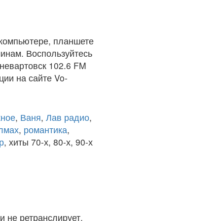
 компьютере, планшете
чинам. Воспользуйтесь
жневартовск 102.6 FM
ции на сайте Vo-
ное
,
Ваня
,
Лав радио
,
олмах
,
романтика
,
р
, хиты 70-х, 80-х, 90-х
и не ретранслирует.