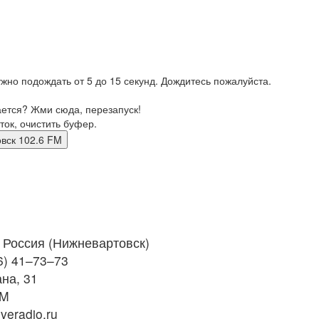
жно подождать от 5 до 15 секунд. Дождитесь пожалуйста.
ается? Жми сюда, перезапуск!
ток, очистить буфер.
артовск 102.6 FM
Россия (Нижневартовск)
6) 41–73–73
на, 31
FM
veradio.ru