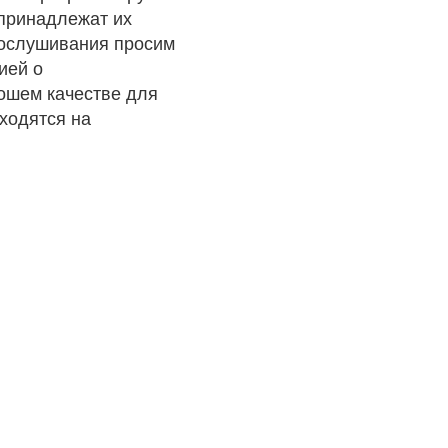
 принадлежат их
рослушивания просим
ией о
рошем качестве для
ходятся на