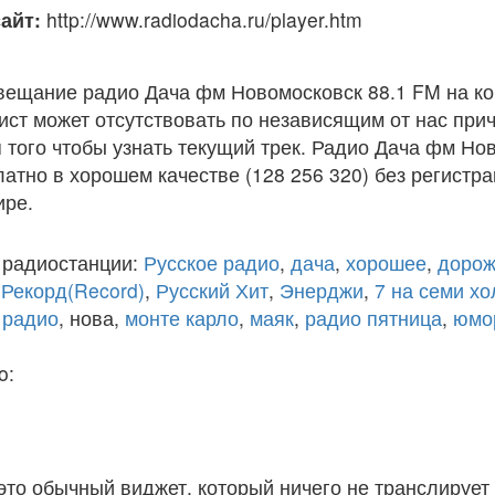
айт:
http://www.radiodacha.ru/player.htm
вещание радио Дача фм Новомосковск 88.1 FM на к
ст может отсутствовать по независящим от нас при
того чтобы узнать текущий трек. Радио Дача фм Но
атно в хорошем качестве (128 256 320) без регистра
ире.
 радиостанции:
Русское радио
,
дача
,
хорошее
,
дорож
,
Рекорд(Record)
,
Русский Хит
,
Энерджи
,
7 на семи х
 радио
, нова,
монте карло
,
маяк
,
радио пятница
,
юмо
o:
 это обычный виджет, который ничего не транслирует 