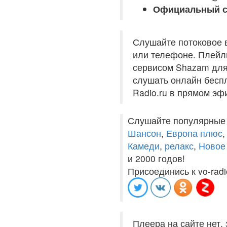
Официальный с
Слушайте потоковое 
или телефоне. Плейли
сервисом Shazam для 
слушать онлайн беспл
Radio.ru в прямом эф
Слушайте популярные
Шансон
,
Европа плюс
Камеди
,
релакс
,
Новое
и 2000 годов!
Присоединись к vo-radi
Плеера на сайте нет,