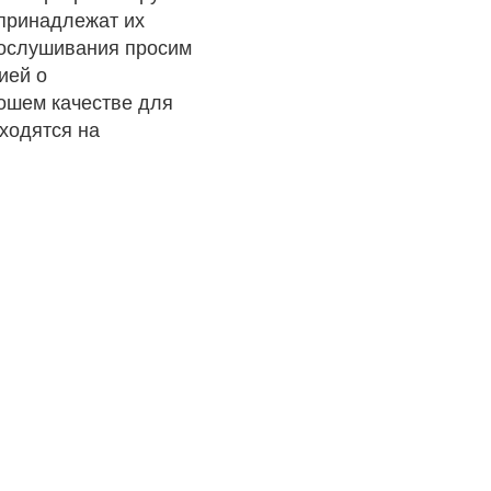
 принадлежат их
рослушивания просим
ией о
рошем качестве для
ходятся на