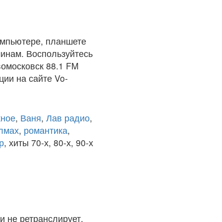
омпьютере, планшете
чинам. Воспользуйтесь
вомосковск 88.1 FM
ции на сайте Vo-
ное
,
Ваня
,
Лав радио
,
олмах
,
романтика
,
р
, хиты 70-х, 80-х, 90-х
и не ретранслирует.