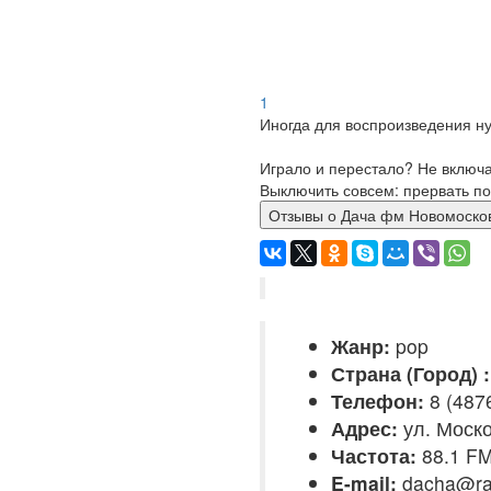
1
Иногда для воспроизведения ну
Играло и перестало? Не включ
Выключить совсем: прервать по
Отзывы о Дача фм Новомос
Жанр:
pop
Страна (Город) :
Телефон:
8 (4876
Адрес:
ул. Моско
Частота:
88.1 F
E-mail:
dacha@ra