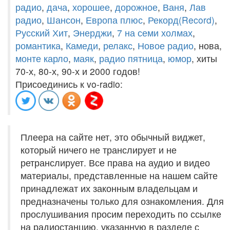
радио
,
дача
,
хорошее
,
дорожное
,
Ваня
,
Лав
радио
,
Шансон
,
Европа плюс
,
Рекорд(Record)
,
Русский Хит
,
Энерджи
,
7 на семи холмах
,
романтика
,
Камеди
,
релакс
,
Новое радио
, нова,
монте карло
,
маяк
,
радио пятница
,
юмор
, хиты
70-х, 80-х, 90-х и 2000 годов!
Присоединись к vo-radio:
Плеера на сайте нет, это обычный виджет,
который ничего не транслирует и не
ретранслирует. Все права на аудио и видео
материалы, представленные на нашем сайте
принадлежат их законным владельцам и
предназначены только для ознакомления. Для
прослушивания просим переходить по ссылке
на радиостанцию, указанную в разделе с