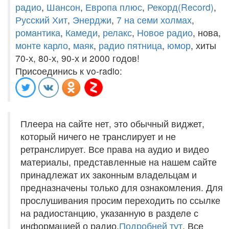
радио
,
Шансон
,
Европа плюс
,
Рекорд(Record)
,
Русский Хит
,
Энерджи
,
7 на семи холмах
,
романтика
,
Камеди
,
релакс
,
Новое радио
, нова,
монте карло
,
маяк
,
радио пятница
,
юмор
, хиты
70-х, 80-х, 90-х и 2000 годов!
Присоединись к vo-radio:
Плеера на сайте нет, это обычный виджет,
который ничего не транслирует и не
ретранслирует. Все права на аудио и видео
материалы, представленные на нашем сайте
принадлежат их законным владельцам и
предназначены только для ознакомления. Для
прослушивания просим переходить по ссылке
на радиостанцию, указанную в разделе с
информацией о радио.
Подробней тут
. Все