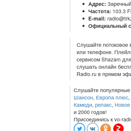
Адрес:
Заречный,
Частота:
103.3 
E-mail:
radio@trk
Официальный с
Слушайте потоковое 
или телефоне. Плейли
сервисом Shazam для 
слушать онлайн беспл
Radio.ru в прямом эф
Слушайте популярные
Шансон
,
Европа плюс
Камеди
,
релакс
,
Новое
и 2000 годов!
Присоединись к vo-radi