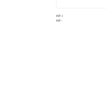
vol +
vol -