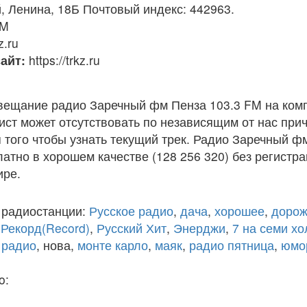
 Ленина, 18Б Почтовый индекс: 442963.
FM
z.ru
айт:
https://trkz.ru
вещание радио Заречный фм Пенза 103.3 FM на ком
ст может отсутствовать по независящим от нас при
того чтобы узнать текущий трек. Радио Заречный ф
атно в хорошем качестве (128 256 320) без регистра
ире.
 радиостанции:
Русское радио
,
дача
,
хорошее
,
дорож
,
Рекорд(Record)
,
Русский Хит
,
Энерджи
,
7 на семи х
 радио
, нова,
монте карло
,
маяк
,
радио пятница
,
юмо
o: