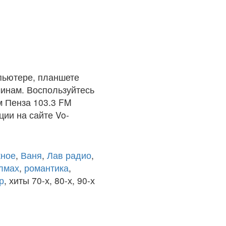
пьютере, планшете
чинам. Воспользуйтесь
м Пенза 103.3 FM
ции на сайте Vo-
ное
,
Ваня
,
Лав радио
,
олмах
,
романтика
,
р
, хиты 70-х, 80-х, 90-х