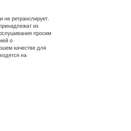
и не ретранслирует.
 принадлежат их
рослушивания просим
ией о
рошем качестве для
ходятся на