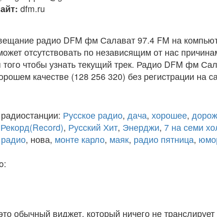
айт:
dfm.ru
вещание радио DFM фм Салават 97.4 FM на компьют
ожет отсутствовать по независящим от нас причина
 того чтобы узнать текущий трек. Радио DFM фм Сал
рошем качестве (128 256 320) без регистрации на са
 радиостанции:
Русское радио
,
дача
,
хорошее
,
дорож
,
Рекорд(Record)
,
Русский Хит
,
Энерджи
,
7 на семи х
 радио
, нова,
монте карло
,
маяк
,
радио пятница
,
юмо
o:
 это обычный виджет, который ничего не транслирует 