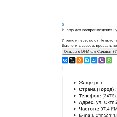
0
Иногда для воспроизведения ну
Играло и перестало? Не включ
Выключить совсем: прервать по
Отзывы о DFM фм Салават 
Жанр:
pop
Страна (Город) :
Телефон:
(3476)
Адрес:
ул. Октяб
Частота:
97.4 F
E-mail:
dfm@rr.ru