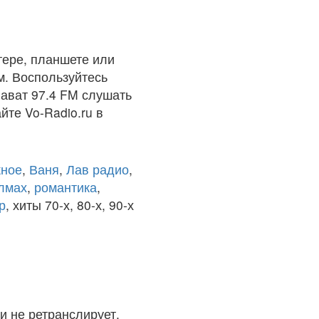
ере, планшете или
м. Воспользуйтесь
ават 97.4 FM слушать
йте Vo-Radio.ru в
ное
,
Ваня
,
Лав радио
,
олмах
,
романтика
,
р
, хиты 70-х, 80-х, 90-х
и не ретранслирует.