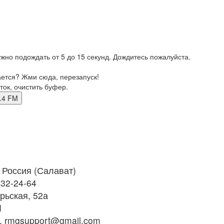
жно подождать от 5 до 15 секунд. Дождитесь пожалуйста.
ается? Жми сюда, перезапуск!
ток, очистить буфер.
97.4 FM
Россия (Салават)
 32-24-64
рьская, 52а
M
, rmgsupport@gmail.com