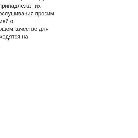
 принадлежат их
рослушивания просим
ией о
рошем качестве для
ходятся на