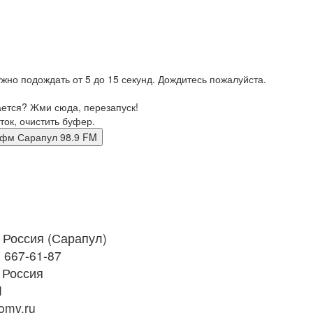
жно подождать от 5 до 15 секунд. Дождитесь пожалуйста.
ается? Жми сюда, перезапуск!
ток, очистить буфер.
олна фм Сарапул 98.9 FM
Россия (Сарапул)
) 667-61-87
 Россия
M
omv.ru