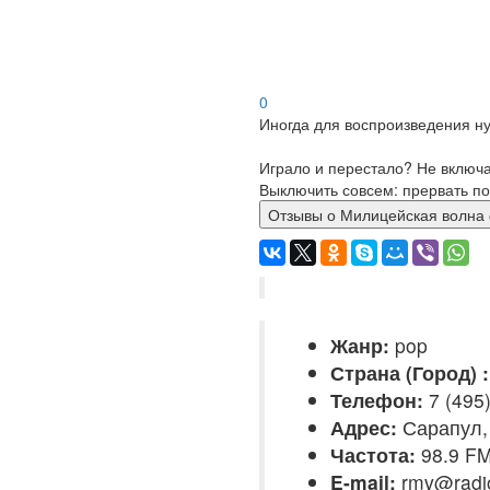
0
Иногда для воспроизведения ну
Играло и перестало? Не включ
Выключить совсем: прервать по
Отзывы о Милицейская в
Жанр:
pop
Страна (Город) :
Телефон:
7 (495
Адрес:
Сарапул,
Частота:
98.9 F
E-mail:
rmv@radi