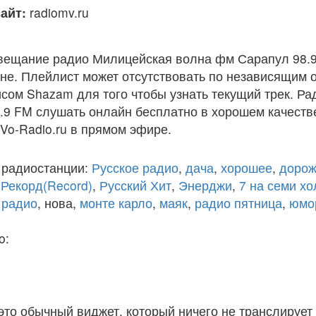
айт:
radiomv.ru
вещание радио Милицейская волна фм Сарапул 98.9
е. Плейлист может отсутствовать по независящим о
сом Shazam для того чтобы узнать текущий трек. Р
9 FM слушать онлайн бесплатно в хорошем качестве 
 Vo-Radio.ru в прямом эфире.
 радиостанции:
Русское радио
,
дача
,
хорошее
,
дорож
,
Рекорд(Record)
,
Русский Хит
,
Энерджи
,
7 на семи х
 радио
, нова,
монте карло
,
маяк
,
радио пятница
,
юмо
o:
 это обычный виджет, который ничего не транслирует 