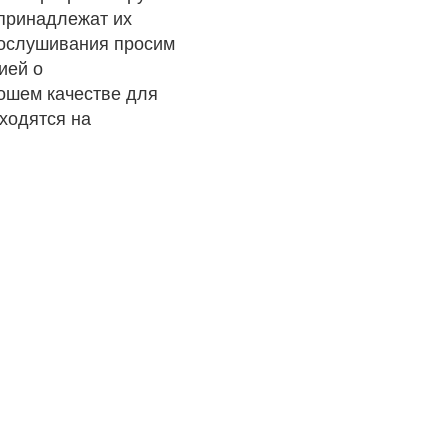
 принадлежат их
рослушивания просим
ией о
рошем качестве для
ходятся на