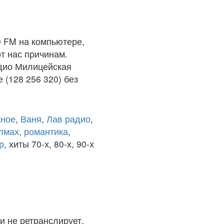
 FM на компьютере,
т нас причинам.
адио Милицейская
(128 256 320) без
ное
,
Ваня
,
Лав радио
,
олмах
,
романтика
,
р
, хиты 70-х, 80-х, 90-х
и не ретранслирует.