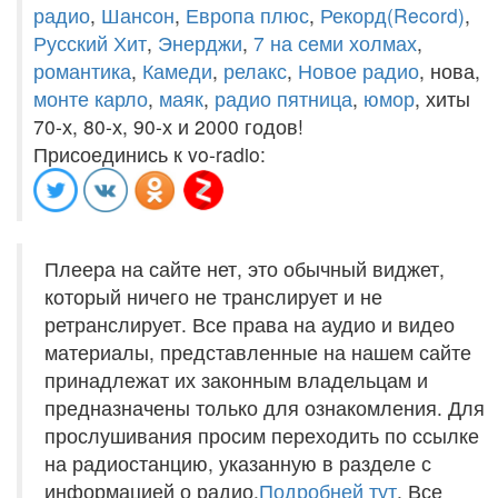
радио
,
Шансон
,
Европа плюс
,
Рекорд(Record)
,
Русский Хит
,
Энерджи
,
7 на семи холмах
,
романтика
,
Камеди
,
релакс
,
Новое радио
, нова,
монте карло
,
маяк
,
радио пятница
,
юмор
, хиты
70-х, 80-х, 90-х и 2000 годов!
Присоединись к vo-radio:
Плеера на сайте нет, это обычный виджет,
который ничего не транслирует и не
ретранслирует. Все права на аудио и видео
материалы, представленные на нашем сайте
принадлежат их законным владельцам и
предназначены только для ознакомления. Для
прослушивания просим переходить по ссылке
на радиостанцию, указанную в разделе с
информацией о радио.
Подробней тут
. Все