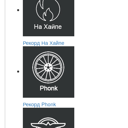
Рекорд На Хайпе
Рекорд Phonk