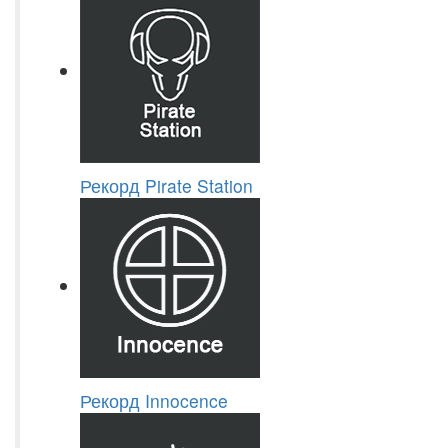
Рекорд Pirate Station
Рекорд Innocence