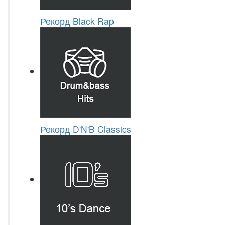
Рекорд Black Rap
Рекорд D'N'B Classics