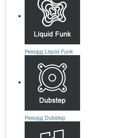
Рекорд Liquid Funk
Рекорд Dubstep