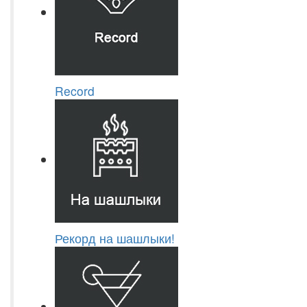
Record
Рекорд на шашлыки!