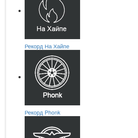
Рекорд На Хайпе
Рекорд Phonk