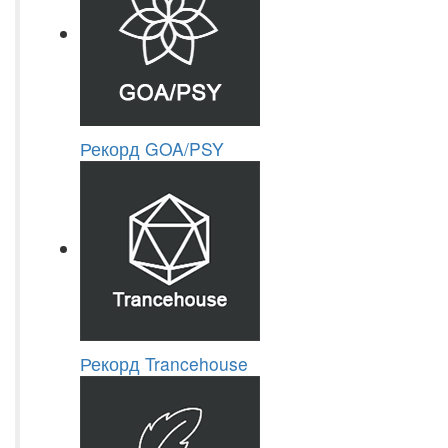
Рекорд GOA/PSY
Рекорд Trancehouse