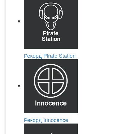
Рекорд Pirate Station
Рекорд Innocence