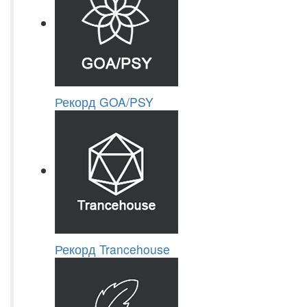
Рекорд GOA/PSY
Рекорд Trancehouse