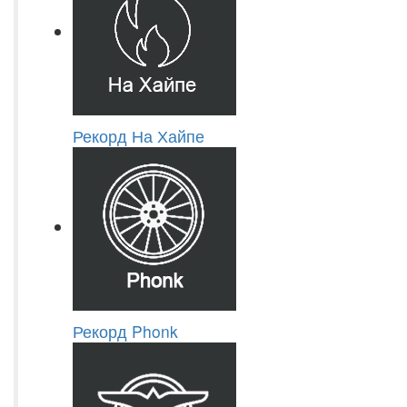
Рекорд На Хайпе
Рекорд Phonk