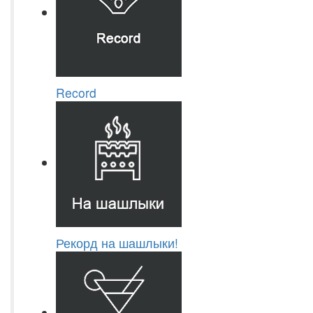
Record
Рекорд на шашлыки!