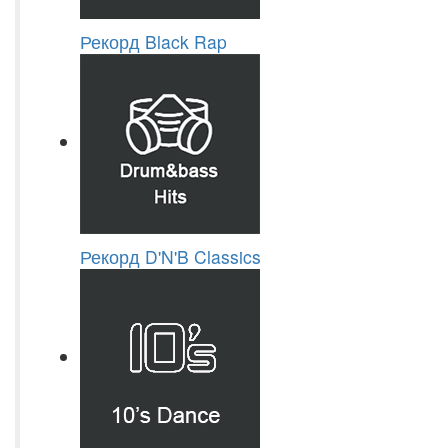
Рекорд Black Rap
Рекорд D'N'B Classics