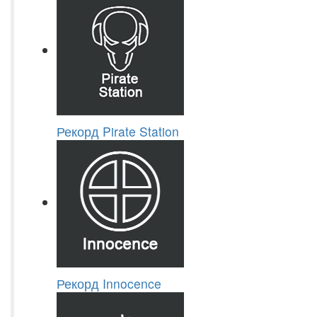
Рекорд Pirate Station
Рекорд Innocence