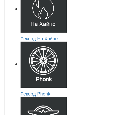
Рекорд На Хайпе
Рекорд Phonk