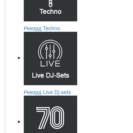
Рекорд Techno
Рекорд Live Dj-sets