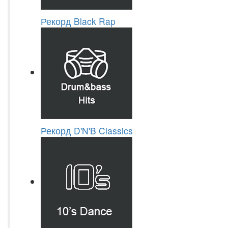
Рекорд Black Rap
Рекорд D'N'B Classics