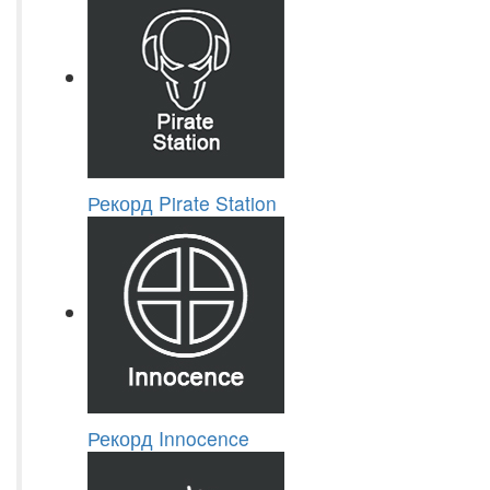
Рекорд Pirate Station
Рекорд Innocence