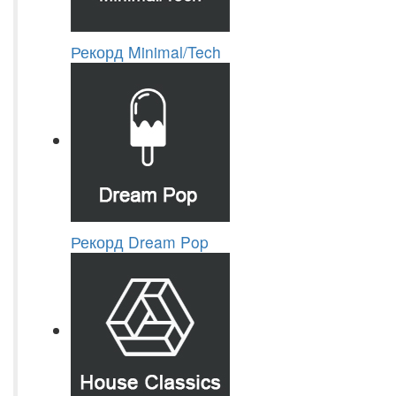
Рекорд Minimal/Tech
Рекорд Dream Pop