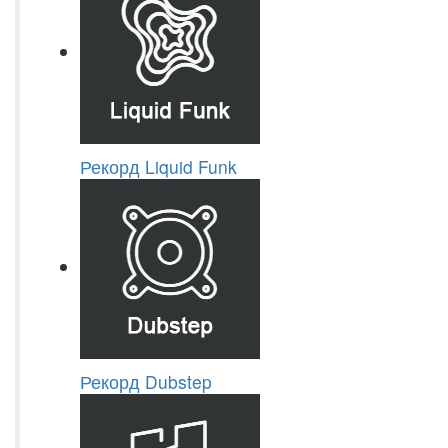
Рекорд Liquid Funk
Рекорд Dubstep