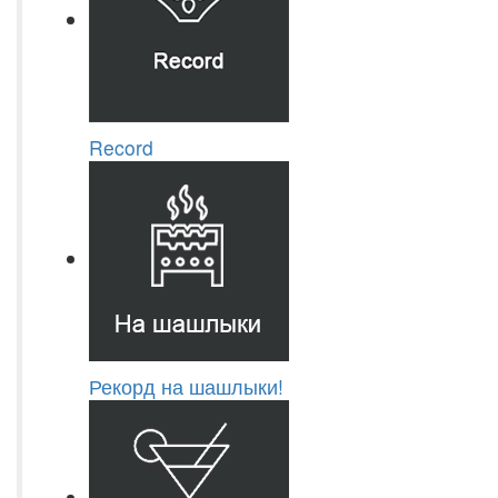
Record
Рекорд на шашлыки!