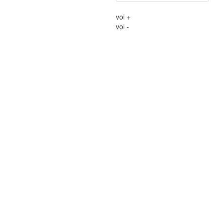
vol +
vol -