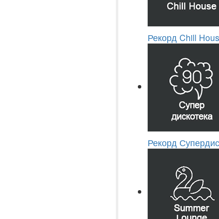
Рекорд Chill Hou
Рекорд Супердис