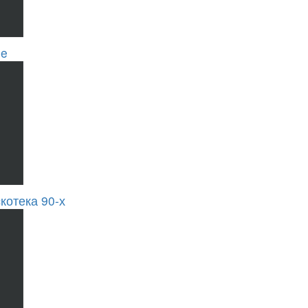
se
котека 90-х