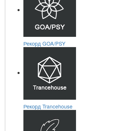
Рекорд GOA/PSY
Рекорд Trancehouse