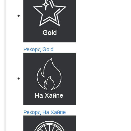
Рекорд Gold
Рекорд На Хайпе