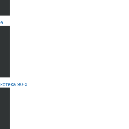
se
котека 90-х