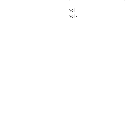
vol +
vol -