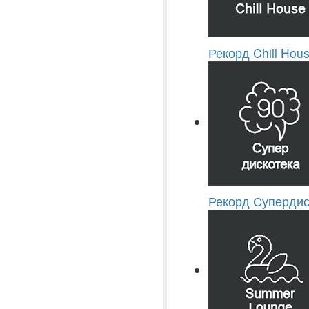
Рекорд Chill Hou
Рекорд Супердис