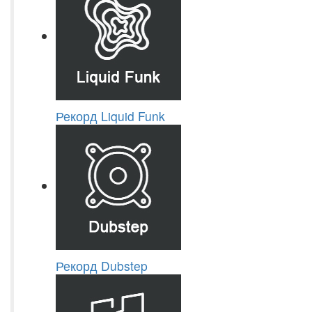
Рекорд Liquid Funk
Рекорд Dubstep