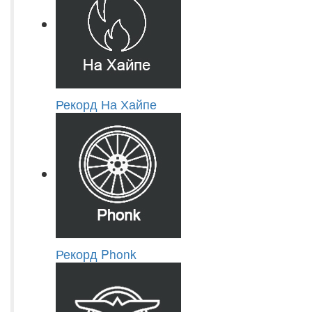
Рекорд На Хайпе
Рекорд Phonk