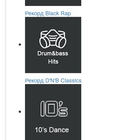
Рекорд Black Rap
Рекорд D'N'B Classics