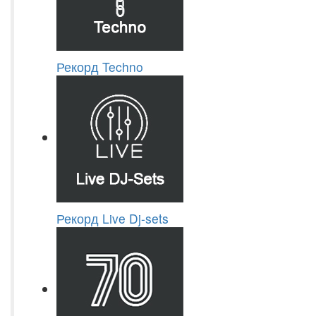
Рекорд Techno
Рекорд Live Dj-sets