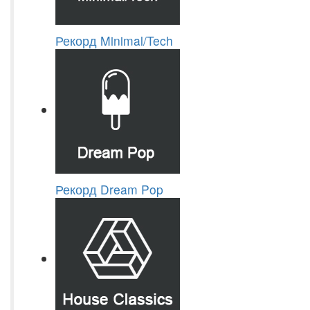
Рекорд Minimal/Tech
Рекорд Dream Pop