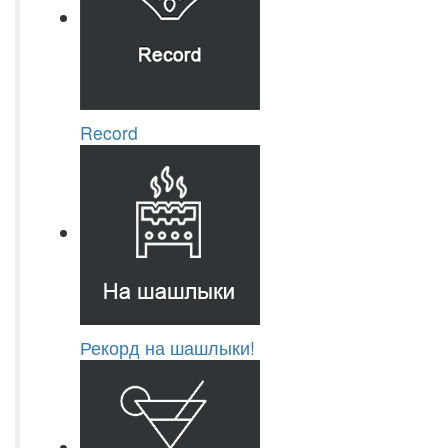
Record
Рекорд на шашлыки!