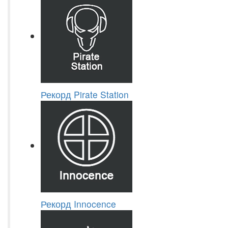
Рекорд Pirate Station
Рекорд Innocence