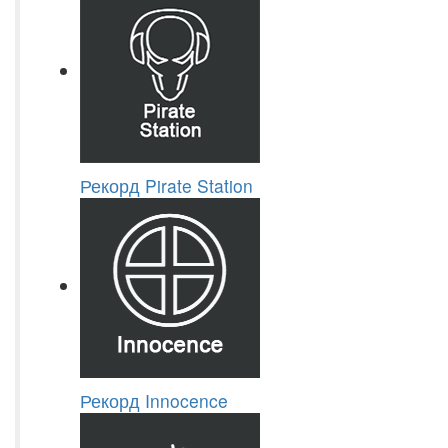
Рекорд Pirate Station
Рекорд Innocence