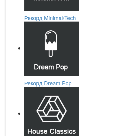
Рекорд Minimal/Tech
Рекорд Dream Pop