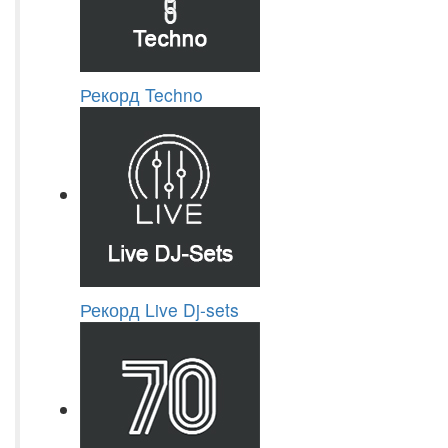
Рекорд Techno
Рекорд Live Dj-sets