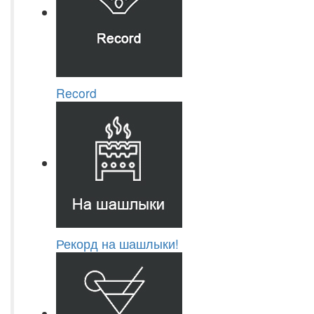
Record
Рекорд на шашлыки!