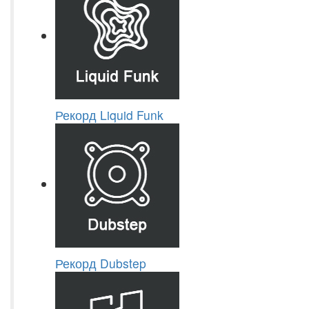
Рекорд Liquid Funk
Рекорд Dubstep