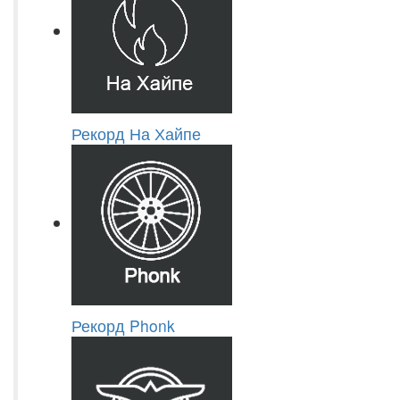
Рекорд На Хайпе
Рекорд Phonk