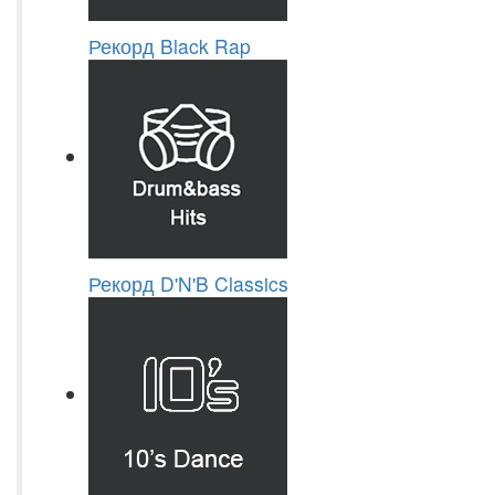
Рекорд Black Rap
Рекорд D'N'B Classics