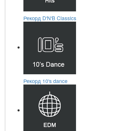
Рекорд D'N'B Classics
Рекорд 10's dance