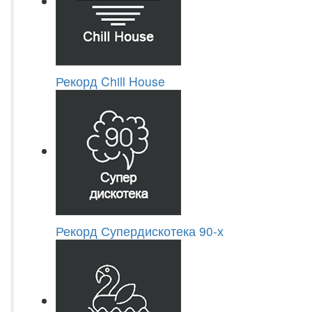
Рекорд Chill House
Рекорд Супердискотека 90-х