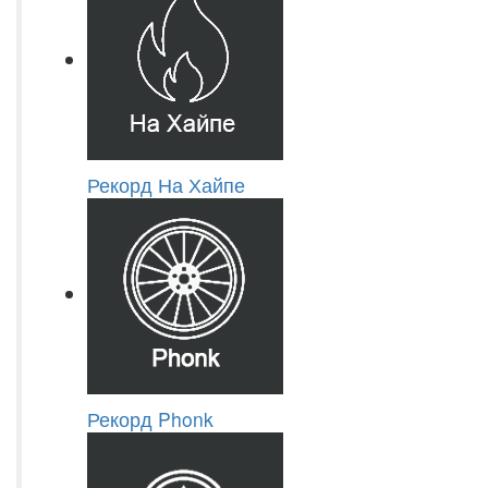
Рекорд На Хайпе
Рекорд Phonk