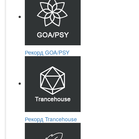
Рекорд GOA/PSY
Рекорд Trancehouse