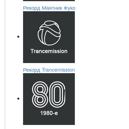
Рекорд Маятник Фуко
Рекорд Trancemission