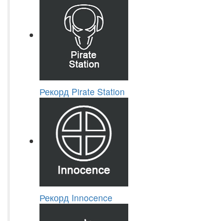
Рекорд Pirate Station
Рекорд Innocence