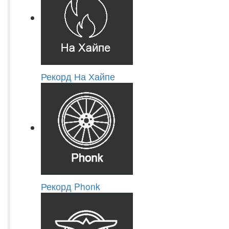
Рекорд На Хайпе
Рекорд Phonk