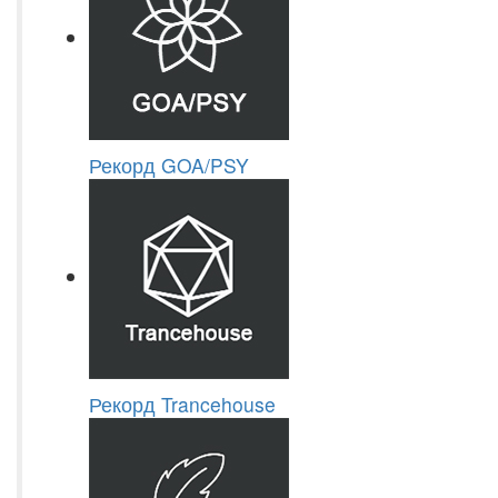
Рекорд GOA/PSY
Рекорд Trancehouse