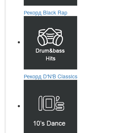
Рекорд Black Rap
Рекорд D'N'B Classics