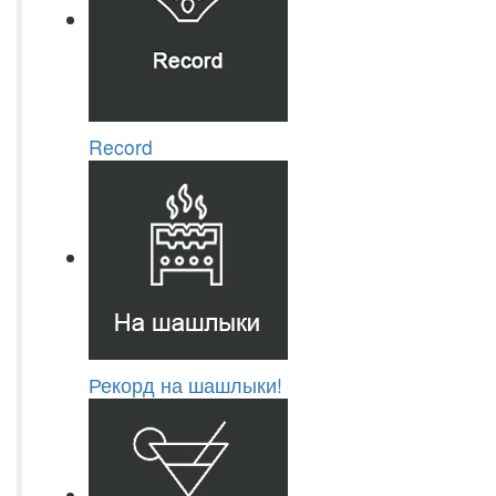
Record
Рекорд на шашлыки!