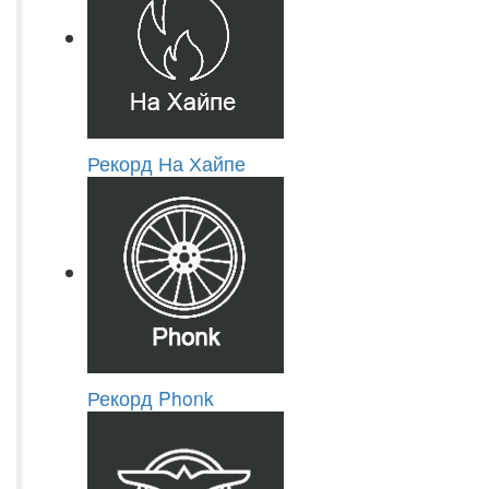
Рекорд На Хайпе
Рекорд Phonk