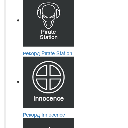
Рекорд Pirate Station
Рекорд Innocence