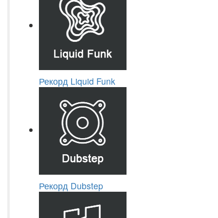
Рекорд Liquid Funk
Рекорд Dubstep