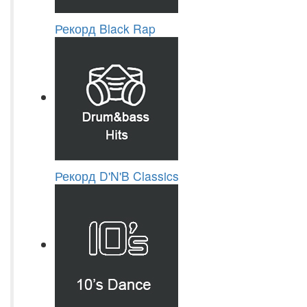
Рекорд Black Rap
Рекорд D'N'B Classics