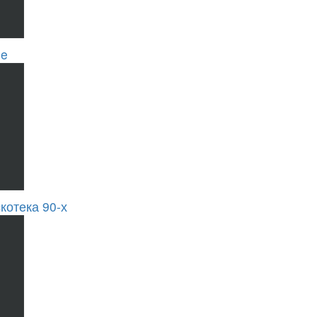
se
котека 90-х