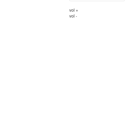
vol +
vol -