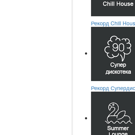
Рекорд Chill Hou
Рекорд Супердис