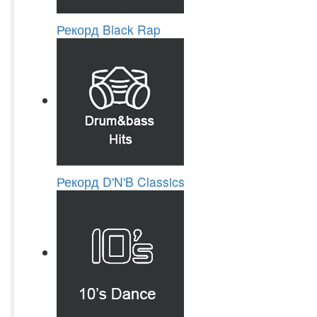
Рекорд Black Rap
Рекорд D'N'B Classics