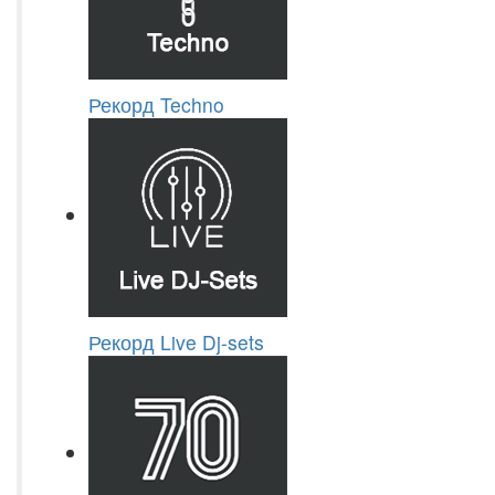
Рекорд Techno
Рекорд Live Dj-sets