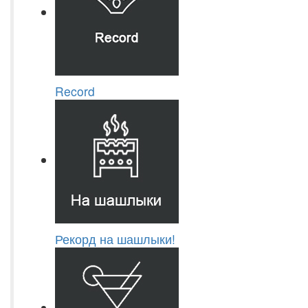
Record
Рекорд на шашлыки!