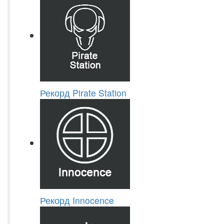
Рекорд Pirate Station
Рекорд Innocence