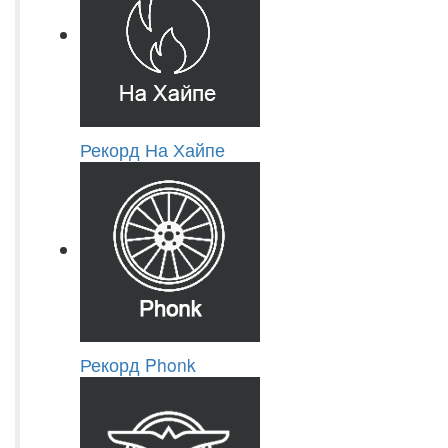
Рекорд На Хайпе
Рекорд Phonk