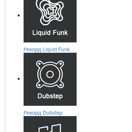
Рекорд Liquid Funk
Рекорд Dubstep