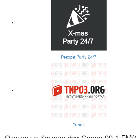
Рекорд Party 24/7
Тироз
Отзывы о Камеди фм Саров 99.1 FM(
)