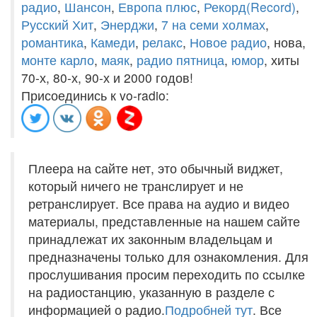
радио
,
Шансон
,
Европа плюс
,
Рекорд(Record)
,
Русский Хит
,
Энерджи
,
7 на семи холмах
,
романтика
,
Камеди
,
релакс
,
Новое радио
, нова,
монте карло
,
маяк
,
радио пятница
,
юмор
, хиты
70-х, 80-х, 90-х и 2000 годов!
Присоединись к vo-radio:
Плеера на сайте нет, это обычный виджет,
который ничего не транслирует и не
ретранслирует. Все права на аудио и видео
материалы, представленные на нашем сайте
принадлежат их законным владельцам и
предназначены только для ознакомления. Для
прослушивания просим переходить по ссылке
на радиостанцию, указанную в разделе с
информацией о радио.
Подробней тут
. Все