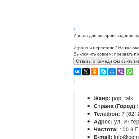
1
Иногда для воспроизведения ну
Играло и перестало? Не включ
Выключить совсем: прервать по
Отзывы о Камеди фм сыкт
Жанр:
pop, talk
Страна (Город) :
Телефон:
7 (821
Адрес:
ул. Инте
Частота:
100.8 
E-mail:
info@come