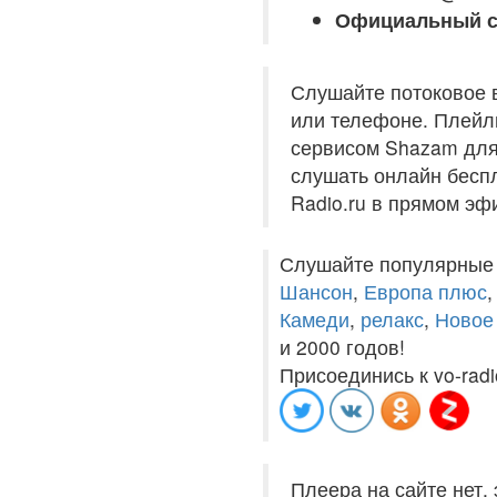
Официальный с
Слушайте потоковое 
или телефоне. Плейли
сервисом Shazam для 
слушать онлайн беспл
Radio.ru в прямом эф
Слушайте популярные
Шансон
,
Европа плюс
Камеди
,
релакс
,
Новое
и 2000 годов!
Присоединись к vo-radi
Плеера на сайте нет,