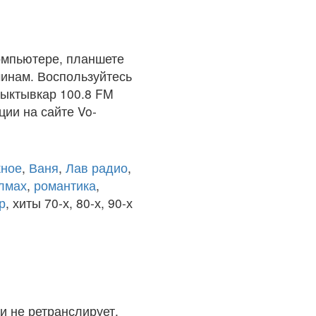
омпьютере, планшете
чинам. Воспользуйтесь
сыктывкар 100.8 FM
ции на сайте Vo-
ное
,
Ваня
,
Лав радио
,
олмах
,
романтика
,
р
, хиты 70-х, 80-х, 90-х
и не ретранслирует.