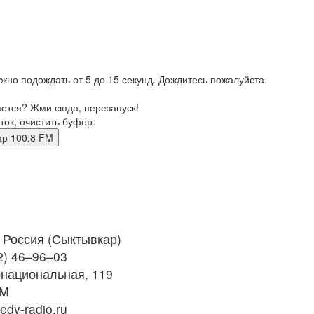
жно подождать от 5 до 15 секунд. Дождитесь пожалуйста.
ается? Жми сюда, перезапуск!
ток, очистить буфер.
ывкар 100.8 FM
Россия (Сыктывкар)
2) 46–96–03
рнациональная, 119
FM
dy-radio.ru