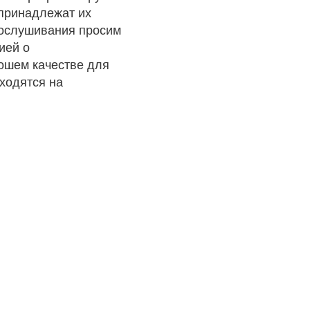
 принадлежат их
рослушивания просим
ией о
рошем качестве для
ходятся на