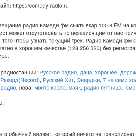
айт:
https://comedy-radio.ru
вещание радио Камеди фм сыктывкар 100.8 FM на к
ст может отсутствовать по независящим от нас при
того чтобы узнать текущий трек. Радио Камеди фм 
атно в хорошем качестве (128 256 320) без регистра
ире.
 радиостанции:
Русское радио
,
дача
,
хорошее
,
дорож
,
Рекорд(Record)
,
Русский Хит
,
Энерджи
,
7 на семи х
 радио
, нова,
монте карло
,
маяк
,
радио пятница
,
юмо
o:
 это обычный виджет, который ничего не транслирует 