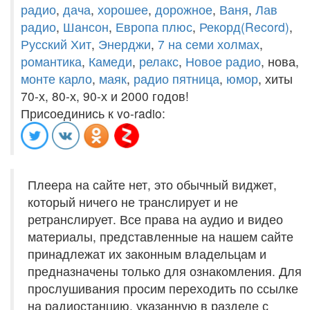
радио
,
дача
,
хорошее
,
дорожное
,
Ваня
,
Лав
радио
,
Шансон
,
Европа плюс
,
Рекорд(Record)
,
Русский Хит
,
Энерджи
,
7 на семи холмах
,
романтика
,
Камеди
,
релакс
,
Новое радио
, нова,
монте карло
,
маяк
,
радио пятница
,
юмор
, хиты
70-х, 80-х, 90-х и 2000 годов!
Присоединись к vo-radio:
Плеера на сайте нет, это обычный виджет,
который ничего не транслирует и не
ретранслирует. Все права на аудио и видео
материалы, представленные на нашем сайте
принадлежат их законным владельцам и
предназначены только для ознакомления. Для
прослушивания просим переходить по ссылке
на радиостанцию, указанную в разделе с