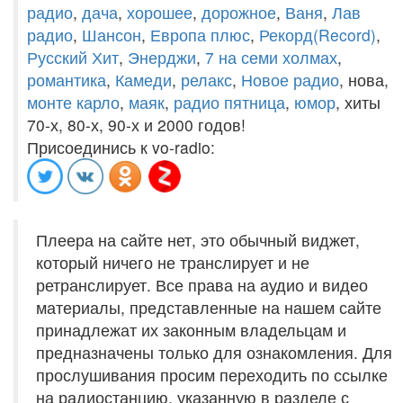
радио
,
дача
,
хорошее
,
дорожное
,
Ваня
,
Лав
радио
,
Шансон
,
Европа плюс
,
Рекорд(Record)
,
Русский Хит
,
Энерджи
,
7 на семи холмах
,
романтика
,
Камеди
,
релакс
,
Новое радио
, нова,
монте карло
,
маяк
,
радио пятница
,
юмор
, хиты
70-х, 80-х, 90-х и 2000 годов!
Присоединись к vo-radio:
Плеера на сайте нет, это обычный виджет,
который ничего не транслирует и не
ретранслирует. Все права на аудио и видео
материалы, представленные на нашем сайте
принадлежат их законным владельцам и
предназначены только для ознакомления. Для
прослушивания просим переходить по ссылке
на радиостанцию, указанную в разделе с