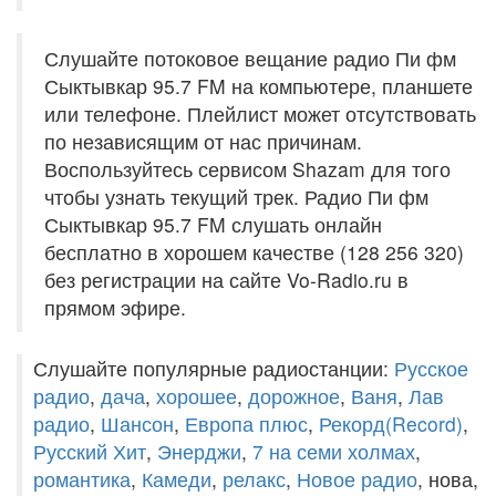
Слушайте потоковое вещание радио Пи фм
Сыктывкар 95.7 FM на компьютере, планшете
или телефоне. Плейлист может отсутствовать
по независящим от нас причинам.
Воспользуйтесь сервисом Shazam для того
чтобы узнать текущий трек. Радио Пи фм
Сыктывкар 95.7 FM слушать онлайн
бесплатно в хорошем качестве (128 256 320)
без регистрации на сайте Vo-Radio.ru в
прямом эфире.
Слушайте популярные радиостанции:
Русское
радио
,
дача
,
хорошее
,
дорожное
,
Ваня
,
Лав
радио
,
Шансон
,
Европа плюс
,
Рекорд(Record)
,
Русский Хит
,
Энерджи
,
7 на семи холмах
,
романтика
,
Камеди
,
релакс
,
Новое радио
, нова,