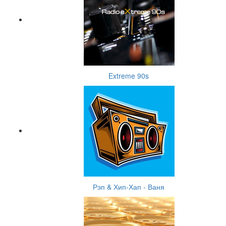
Extreme 90s
Рэп & Хип-Хап - Ваня