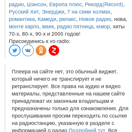
радио
,
Шансон
,
Европа плюс
,
Рекорд(Record)
,
Русский Хит
,
Энерджи
,
7 на семи холмах
,
романтика
,
Камеди
,
релакс
,
Новое радио
, нова,
монте карло
,
маяк
,
радио пятница
,
юмор
, хиты
70-х, 80-х, 90-х и 2000 годов!
Присоединись к vo-radio:
Плеера на сайте нет, это обычный виджет,
который ничего не транслирует и не
ретранслирует. Все права на аудио и видео
материалы, представленные на нашем сайте
принадлежат их законным владельцам и
предназначены только для ознакомления. Для
прослушивания просим переходить по ссылке
на радиостанцию, указанную в разделе с
информацией о радио.
Подробней тут
. Все