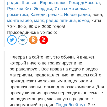
радио
,
Шансон
,
Европа плюс
,
Рекорд(Record)
,
Русский Хит
,
Энерджи
,
7 на семи холмах
,
романтика
,
Камеди
,
релакс
,
Новое радио
, нова,
монте карло
,
маяк
,
радио пятница
,
юмор
, хиты
70-х, 80-х, 90-х и 2000 годов!
Присоединись к vo-radio:
Плеера на сайте нет, это обычный виджет,
который ничего не транслирует и не
ретранслирует. Все права на аудио и видео
материалы, представленные на нашем сайте
принадлежат их законным владельцам и
предназначены только для ознакомления. Для
прослушивания просим переходить по ссылке
на радиостанцию, указанную в разделе с
информацией о радио.
Подробней тут
. Все