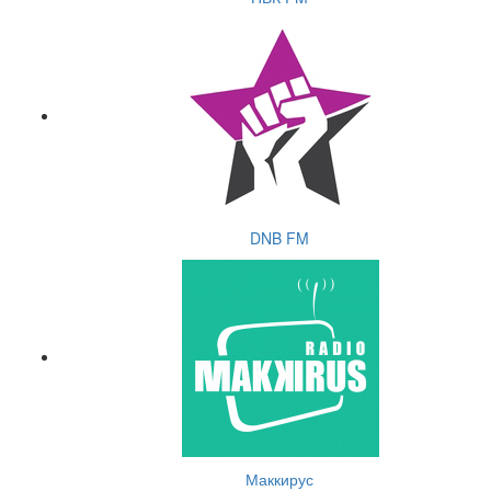
DNB FM
Маккирус