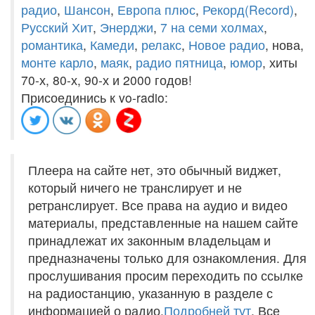
радио
,
Шансон
,
Европа плюс
,
Рекорд(Record)
,
Русский Хит
,
Энерджи
,
7 на семи холмах
,
романтика
,
Камеди
,
релакс
,
Новое радио
, нова,
монте карло
,
маяк
,
радио пятница
,
юмор
, хиты
70-х, 80-х, 90-х и 2000 годов!
Присоединись к vo-radio:
Плеера на сайте нет, это обычный виджет,
который ничего не транслирует и не
ретранслирует. Все права на аудио и видео
материалы, представленные на нашем сайте
принадлежат их законным владельцам и
предназначены только для ознакомления. Для
прослушивания просим переходить по ссылке
на радиостанцию, указанную в разделе с
информацией о радио.
Подробней тут
. Все