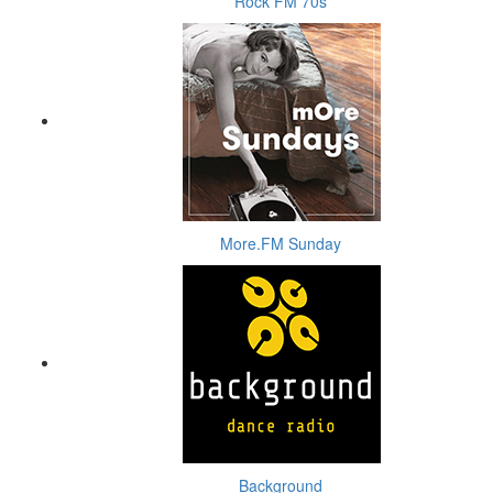
Rock FM 70s
More.FM Sunday
Background