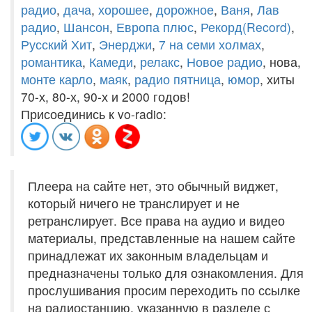
радио
,
дача
,
хорошее
,
дорожное
,
Ваня
,
Лав
радио
,
Шансон
,
Европа плюс
,
Рекорд(Record)
,
Русский Хит
,
Энерджи
,
7 на семи холмах
,
романтика
,
Камеди
,
релакс
,
Новое радио
, нова,
монте карло
,
маяк
,
радио пятница
,
юмор
, хиты
70-х, 80-х, 90-х и 2000 годов!
Присоединись к vo-radio:
Плеера на сайте нет, это обычный виджет,
который ничего не транслирует и не
ретранслирует. Все права на аудио и видео
материалы, представленные на нашем сайте
принадлежат их законным владельцам и
предназначены только для ознакомления. Для
прослушивания просим переходить по ссылке
на радиостанцию, указанную в разделе с