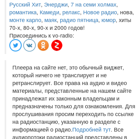
Русский Хит
,
Энерджи
,
7 на семи холмах
,
романтика
,
Камеди
,
релакс
,
Новое радио
, нова,
монте карло
,
маяк
,
радио пятница
,
юмор
, хиты
70-х, 80-х, 90-х и 2000 годов!
Присоединись к vo-radio:
Плеера на сайте нет, это обычный виджет,
который ничего не транслирует и не
ретранслирует. Все права на аудио и видео
материалы, представленные на нашем сайте
принадлежат их законным владельцам и
предназначены только для ознакомления. Для
прослушивания просим переходить по ссылке
на радиостанцию, указанную в разделе с
информацией о радио.
Подробней тут
. Все
аудиопотоки радиостанций представлены в