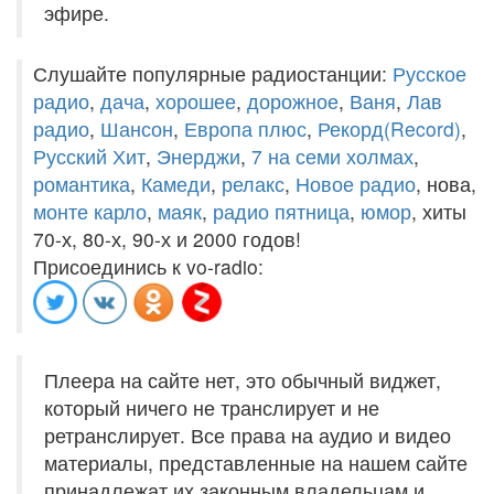
эфире.
Слушайте популярные радиостанции:
Русское
радио
,
дача
,
хорошее
,
дорожное
,
Ваня
,
Лав
радио
,
Шансон
,
Европа плюс
,
Рекорд(Record)
,
Русский Хит
,
Энерджи
,
7 на семи холмах
,
романтика
,
Камеди
,
релакс
,
Новое радио
, нова,
монте карло
,
маяк
,
радио пятница
,
юмор
, хиты
70-х, 80-х, 90-х и 2000 годов!
Присоединись к vo-radio:
Плеера на сайте нет, это обычный виджет,
который ничего не транслирует и не
ретранслирует. Все права на аудио и видео
материалы, представленные на нашем сайте
принадлежат их законным владельцам и