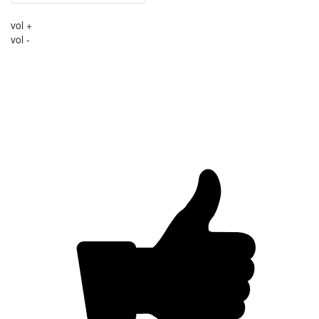
vol +
vol -