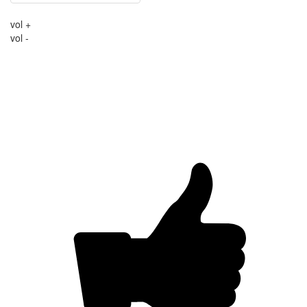
vol +
vol -