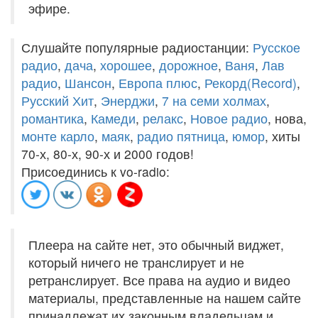
эфире.
Слушайте популярные радиостанции:
Русское
радио
,
дача
,
хорошее
,
дорожное
,
Ваня
,
Лав
радио
,
Шансон
,
Европа плюс
,
Рекорд(Record)
,
Русский Хит
,
Энерджи
,
7 на семи холмах
,
романтика
,
Камеди
,
релакс
,
Новое радио
, нова,
монте карло
,
маяк
,
радио пятница
,
юмор
, хиты
70-х, 80-х, 90-х и 2000 годов!
Присоединись к vo-radio:
Плеера на сайте нет, это обычный виджет,
который ничего не транслирует и не
ретранслирует. Все права на аудио и видео
материалы, представленные на нашем сайте
принадлежат их законным владельцам и