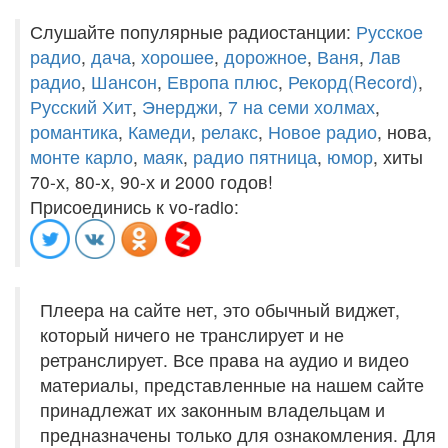
Слушайте популярные радиостанции:
Русское
радио
,
дача
,
хорошее
,
дорожное
,
Ваня
,
Лав
радио
,
Шансон
,
Европа плюс
,
Рекорд(Record)
,
Русский Хит
,
Энерджи
,
7 на семи холмах
,
романтика
,
Камеди
,
релакс
,
Новое радио
, нова,
монте карло
,
маяк
,
радио пятница
,
юмор
, хиты
70-х, 80-х, 90-х и 2000 годов!
Присоединись к vo-radio:
Плеера на сайте нет, это обычный виджет,
который ничего не транслирует и не
ретранслирует. Все права на аудио и видео
материалы, представленные на нашем сайте
принадлежат их законным владельцам и
предназначены только для ознакомления. Для