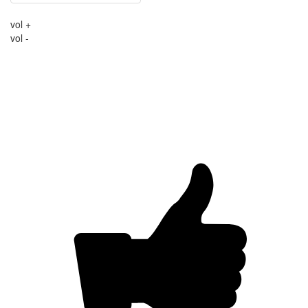
vol +
vol -