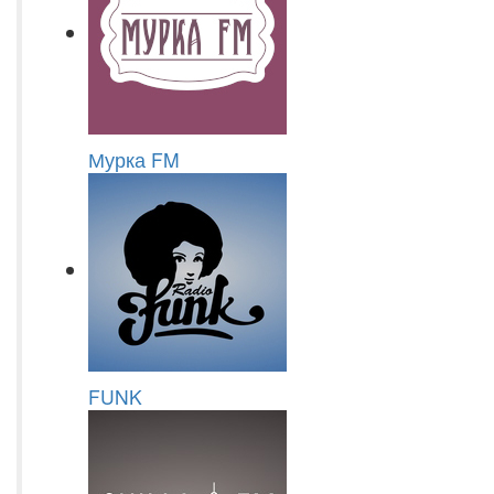
Мурка FM
FUNK