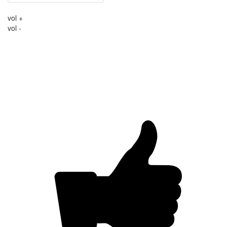
vol +
vol -