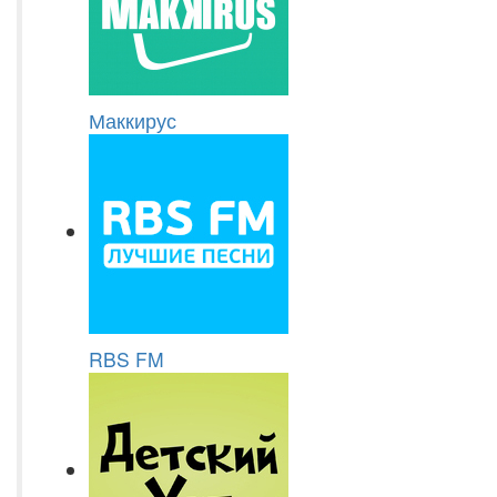
Маккирус
RBS FM