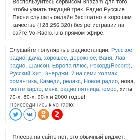
Воспользуйтесь сервисом Shazam для того
чтобы узнать текущий трек. Радио Русские
Песни слушать онлайн бесплатно в хорошем
качестве (128 256 320) без регистрации на
сайте Vo-Radio.ru в прямом эфире.
Слушайте популярные радиостанции:
Русское
радио
,
дача
,
хорошее
,
дорожное
,
Ваня
,
Лав
радио
,
Шансон
,
Европа плюс
,
Рекорд(Record)
,
Русский Хит
,
Энерджи
,
7 на семи холмах
,
романтика
,
Камеди
,
релакс
,
Новое радио
, нова,
монте карло
,
маяк
,
радио пятница
,
юмор
, хиты
70-х, 80-х, 90-х и 2000 годов!
Присоединись к vo-radio:
Плеера на сайте нет, это обычный виджет,