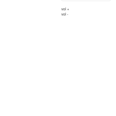
vol +
vol -