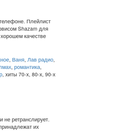
 телефоне. Плейлист
ервисом Shazam для
в хорошем качестве
ное
,
Ваня
,
Лав радио
,
олмах
,
романтика
,
р
, хиты 70-х, 80-х, 90-х
и не ретранслирует.
 принадлежат их