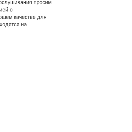
рослушивания просим
ией о
рошем качестве для
ходятся на