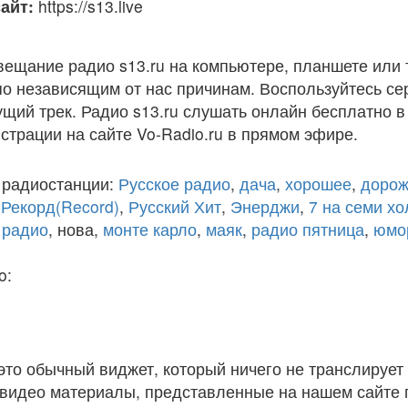
айт:
https://s13.live
вещание радио s13.ru на компьютере, планшете или
по независящим от нас причинам. Воспользуйтесь с
кущий трек. Радио s13.ru слушать онлайн бесплатно 
истрации на сайте Vo-Radio.ru в прямом эфире.
 радиостанции:
Русское радио
,
дача
,
хорошее
,
дорож
,
Рекорд(Record)
,
Русский Хит
,
Энерджи
,
7 на семи х
 радио
, нова,
монте карло
,
маяк
,
радио пятница
,
юмо
o:
 это обычный виджет, который ничего не транслирует 
и видео материалы, представленные на нашем сайте