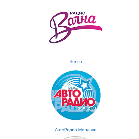
Волна
АвтоРадио Молдова